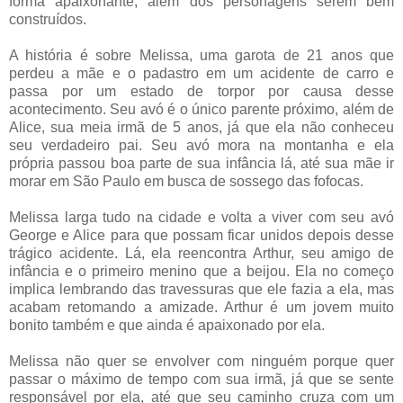
forma apaixonante, além dos personagens serem bem
construídos.
A história é sobre Melissa, uma garota de 21 anos que
perdeu a mãe e o padastro em um acidente de carro e
passa por um estado de torpor por causa desse
acontecimento. Seu avó é o único parente próximo, além de
Alice, sua meia irmã de 5 anos, já que ela não conheceu
seu verdadeiro pai. Seu avó mora na montanha e ela
própria passou boa parte de sua infância lá, até sua mãe ir
morar em São Paulo em busca de sossego das fofocas.
Melissa larga tudo na cidade e volta a viver com seu avó
George e Alice para que possam ficar unidos depois desse
trágico acidente. Lá, ela reencontra Arthur, seu amigo de
infância e o primeiro menino que a beijou. Ela no começo
implica lembrando das travessuras que ele fazia a ela, mas
acabam retomando a amizade. Arthur é um jovem muito
bonito também e que ainda é apaixonado por ela.
Melissa não quer se envolver com ninguém porque quer
passar o máximo de tempo com sua irmã, já que se sente
responsável por ela, até que seu caminho cruza com um