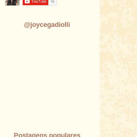
@joycegadiolli
Postagens populares