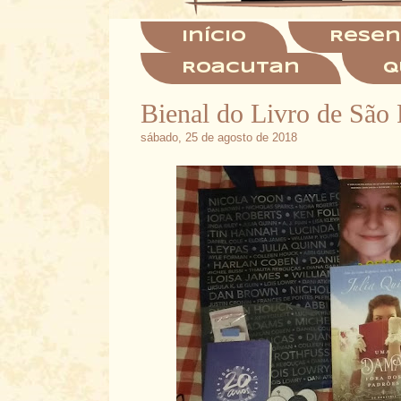
Início
Resen
Roacutan
Q
Bienal do Livro de São
sábado, 25 de agosto de 2018