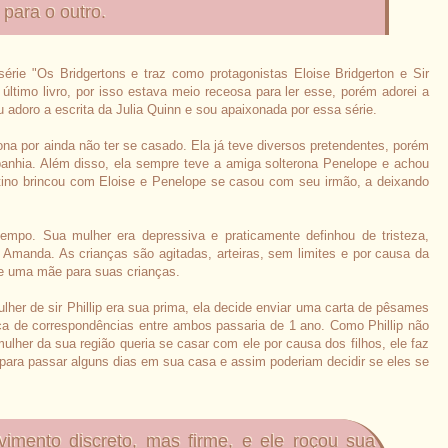
 para o outro.
 série "Os Bridgertons e traz como protagonistas Eloise Bridgerton e Sir
 último livro, por isso estava meio receosa para ler esse, porém adorei a
 adoro a escrita da Julia Quinn e sou apaixonada por essa série.
ona por ainda não ter se casado. Ela já teve diversos pretendentes, porém
nhia. Além disso, ela sempre teve a amiga solterona Penelope e achou
tino brincou com Eloise e Penelope se casou com seu irmão, a deixando
tempo. Sua mulher era depressiva e praticamente definhou de tristeza,
Amanda. As crianças são agitadas, arteiras, sem limites e por causa da
de uma mãe para suas crianças.
lher de sir Phillip era sua prima, ela decide enviar uma carta de pêsames
ca de correspondências entre ambos passaria de 1 ano. Como Phillip não
her da sua região queria se casar com ele por causa dos filhos, ele faz
 para passar alguns dias em sua casa e assim poderiam decidir se eles se
imento discreto, mas firme, e ele roçou sua