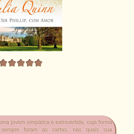
uma jovem simpática e extrovertida, cuja forma
 sempre foram as cartas, nas quais sua