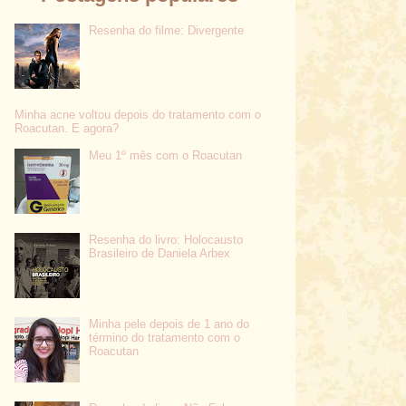
Resenha do filme: Divergente
Minha acne voltou depois do tratamento com o
Roacutan. E agora?
Meu 1º mês com o Roacutan
Resenha do livro: Holocausto
Brasileiro de Daniela Arbex
Minha pele depois de 1 ano do
término do tratamento com o
Roacutan