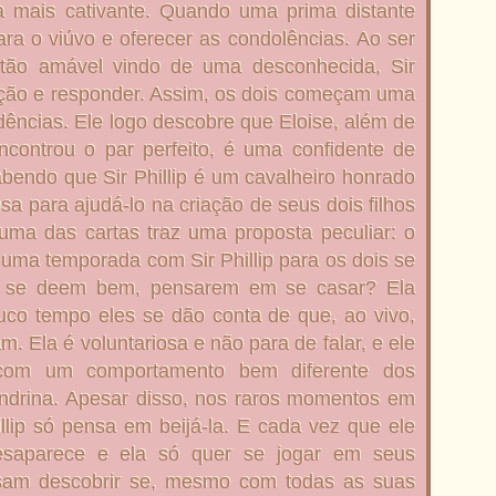
a mais cativante. Quando uma prima distante
ara o viúvo e oferecer as condolências.
Ao ser
 tão amável vindo de uma desconhecida, Sir
tenção e responder. Assim, os dois começam uma
dências. Ele logo descobre que Eloise, além de
controu o par perfeito, é uma confidente de
 sabendo que Sir Phillip é um cavalheiro honrado
a para ajudá-lo na criação de seus dois filhos
uma das cartas traz uma proposta peculiar: o
 uma temporada com Sir Phillip para os dois se
o se deem bem, pensarem em se casar? Ela
uco tempo eles se dão conta de que, ao vivo,
 Ela é voluntariosa e não para de falar, e ele
com um comportamento bem diferente dos
ndrina. Apesar disso, nos raros momentos em
llip só pensa em beijá-la. E cada vez que ele
esaparece e ela só quer se jogar em seus
isam descobrir se, mesmo com todas as suas