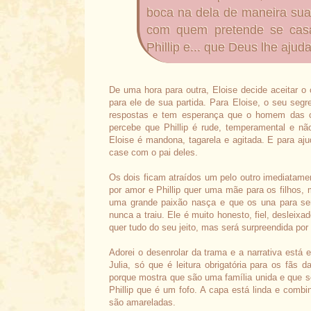
boca na dela de maneira sua
com quem pretende se casa
Phillip e... que Deus lhe aju
De uma hora para outra, Eloise decide aceitar o 
para ele de sua partida. Para Eloise, o seu
segr
respostas e tem esperança que o homem das ca
percebe que Phillip é rude, temperamental e nã
Eloise é mandona, tagarela e agitada. E para aju
case com o pai deles.
Os dois ficam atraídos um pelo outro imediatame
por amor e Phillip quer uma mãe para os filhos,
uma grande paixão nasça e que os una para semp
nunca a traiu. Ele é muito honesto, fiel, desleix
quer tudo do seu jeito, mas será surpreendida por
Adorei o desenrolar da trama e a narrativa está 
Julia, só que é leitura obrigatória para os fãs 
porque mostra que são uma família unida e que se
Phillip que é um fofo. A capa está linda e comb
são amareladas.