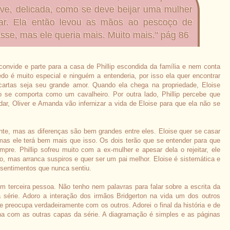
ve, delicada, como se deve beijar uma mulher
r. Ela então levou as mãos ao pescoço de
dasse, mas ele queria mais. Muito mais." pág 86
convide e parte para a casa de Phillip escondida da família e nem conta
edo é muito especial e ninguém a entenderia, por isso ela quer encontrar
rtas seja seu grande amor. Quando ela chega na propriedade, Eloise
o se comporta como um cavalheiro. Por outra lado, Phillip percebe que
dar, Oliver e Amanda vão infernizar a vida de Eloise para que ela não se
nte, mas as diferenças são bem grandes entre eles. Eloise quer se casar
 mas ele terá bem mais que isso. Os dois terão que se entender para que
re. Phillip sofreu muito com a ex-mulher e apesar dela o rejeitar, ele
ado, mas arranca suspiros e quer ser um pai melhor. Eloise é sistemática e
 sentimentos que nunca sentiu.
em terceira pessoa. Não tenho nem palavras para falar sobre a escrita da
da série. Adoro a interação dos irmãos Bridgerton na vida um dos outros
 preocupa verdadeiramente com os outros. Adorei o final da história e de
ina com as outras capas da série. A diagramação é simples e as páginas