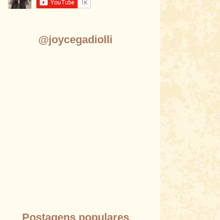
@joycegadiolli
Postagens populares