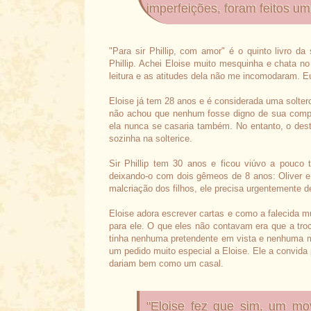
imperfeições, foram feitos um
"Para sir Phillip, com amor" é o quinto livro da
Phillip. Achei Eloise muito mesquinha e chata no
leitura e as atitudes dela não me incomodaram. Eu
Eloise já tem 28 anos e é considerada uma solter
não achou que nenhum fosse digno de sua compa
ela nunca se casaria também. No entanto, o des
sozinha na solterice.
Sir Phillip tem 30 anos e ficou viúvo a pouco 
deixando-o com dois gêmeos de 8 anos: Oliver e 
malcriação dos filhos, ele precisa urgentemente 
Eloise adora escrever cartas e como a falecida mu
para ele. O que eles não contavam era que a tro
tinha nenhuma pretendente em vista e nenhuma mul
um pedido muito especial a Eloise. Ele a convida
dariam bem como um casal.
"Eloise fez que sim, um mov