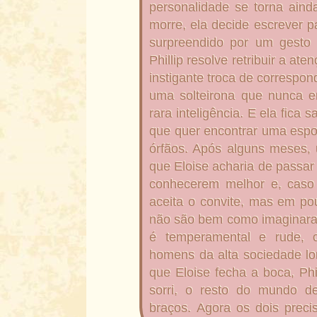
personalidade se torna aind
morre, ela decide escrever p
surpreendido por um gesto
Phillip resolve retribuir a a
instigante troca de correspon
uma solteirona que nunca en
rara inteligência. E ela fica
que quer encontrar uma espos
órfãos. Após alguns meses, 
que Eloise acharia de passar
conhecerem melhor e, cas
aceita o convite, mas em po
não são bem como imaginaram.
é temperamental e rude, 
homens da alta sociedade lo
que Eloise fecha a boca, Phi
sorri, o resto do mundo d
braços.
Agora os dois prec