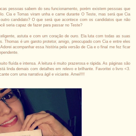
ucas pessoas sabem do seu funcionamento, porém existem pessoas que
í-lo. Cia e Tomas viram unha e carne durante O Teste, mas será que Cia
utro candidato? O que será que acontece com os candidatos que não
cê seria capaz de fazer para passar no Teste?
nteligente, astuta e com um coração de ouro. Ela luta com todas as suas
des. Thomas é um garoto protetor, amigo, preocupado com Cia e entre eles
dorei acompanhar essa história pela versão de Cia e o final me fez ficar
dependente.
ito fluída e intensa. A leitura é muito prazerosa e rápida. As páginas são
á linda demais com detalhes em relevo e brilhante. Favoritei o livro <3.
ante com uma narrativa ágil e viciante. Amei!!!!