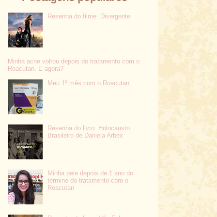
Resenha do filme: Divergente
Minha acne voltou depois do tratamento com o
Roacutan. E agora?
Meu 1º mês com o Roacutan
Resenha do livro: Holocausto
Brasileiro de Daniela Arbex
Minha pele depois de 1 ano do
término do tratamento com o
Roacutan