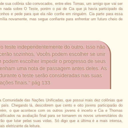
s de sua colônia são convocados, entre eles Tomas, um amigo que vai ser
m nada sobre O Teste, porém o pai de Cia que já havia participado da
sonhos e pede para que ela não confie em ninguém. Cia parte para essa
ília novamente, mas segue confiante para enfrentar um futuro cheio de
o teste independentemente do outro. Isso não
cerão sozinhos. Vocês podem escolher se unir
m podem escolher impedir o progresso de seus
btenham uma nota de passagem antes deles. As
durante o teste serão consideradas nas suas
iações finais." pág 133
a Comunidade das Nações Unificadas, que possui mais dez colônias que
país. Chegando lá, descobrem que cento e oito jovens participarão do
orém, o que acontece com os outros jovens é incerto e Cia e Thomas
ificados na avaliação final para se tornarem os novos universitários do
ão que lutar pelas suas vidas. Só digo que a última é a mais intensa,
is eletrizante da leitura.