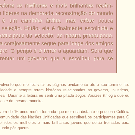
eciona os melhores e mais brilhantes recém-
m líderes na demorada reconstrução do mundo
e é um caminho árduo, mas existe pouca
 seleção. Então, ela é finalmente escolhida e
articipado da seleção, se mostra preocupado.
ela corajosamente segue para longe dos amigos
mpre. O perigo e o terror a aguardam. Será que
rentar um governo que a escolheu para se
nvolvente que me fez virar as páginas avidamente até o seu término. Eu
iedade e sempre terem histórias relacionadas ao governo, injustiças,
eal. Durante a leitura eu senti uma pitada Jogos Vorazes (trilogia que eu
ivante da mesma maneira.
 jovem de 16 anos recém-formada que mora na distante e pequena Colônia
omunidade das Nações Unificadas que escolherá os participantes para 'O
lhidos os melhores e mais brilhantes jovens que serão treinados para
mundo pós-guerra.