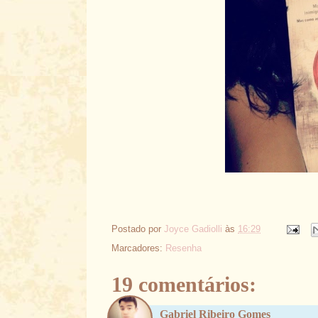
Postado por
Joyce Gadiolli
às
16:29
Marcadores:
Resenha
19 comentários:
Gabriel Ribeiro Gomes