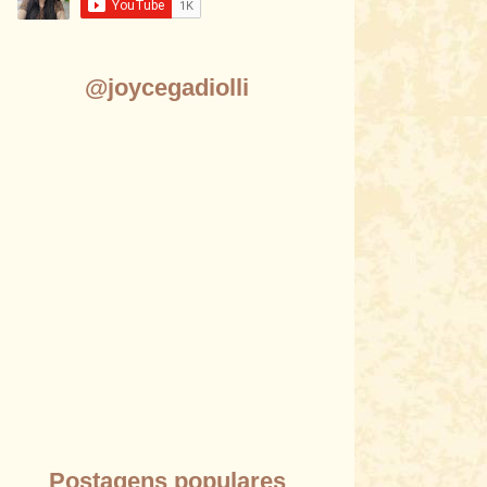
@joycegadiolli
Postagens populares