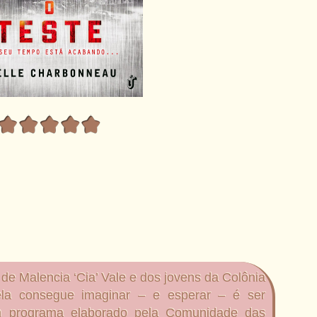
de Malencia ‘Cia’ Vale e dos jovens da Colônia
la consegue imaginar – e esperar – é ser
m programa elaborado pela Comunidade das