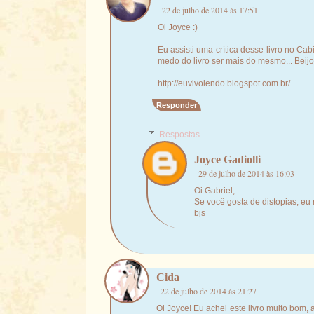
22 de julho de 2014 às 17:51
Oi Joyce :)
Eu assisti uma crítica desse livro no C
medo do livro ser mais do mesmo... Beijo
http://euvivolendo.blogspot.com.br/
Responder
Respostas
Joyce Gadiolli
29 de julho de 2014 às 16:03
Oi Gabriel,
Se você gosta de distopias, eu
bjs
Cida
22 de julho de 2014 às 21:27
Oi Joyce! Eu achei este livro muito bom, 