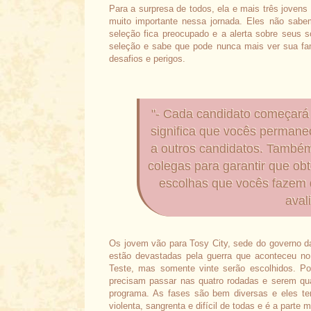
Para a surpresa de todos, ela e mais três joven
muito importante nessa jornada. Eles não sabe
seleção fica preocupado e a alerta sobre seus 
seleção e sabe que pode nunca mais ver sua fam
desafios e perigos.
"- Cada candidato começará 
significa que vocês permane
a outros candidatos. També
colegas para garantir que o
escolhas que vocês fazem 
aval
Os jovem vão para Tosy City, sede do governo d
estão devastadas pela guerra que aconteceu no 
Teste, mas somente vinte serão escolhidos. P
precisam passar nas quatro rodadas e serem qual
programa. As fases são bem diversas e eles ter
violenta, sangrenta e difícil de todas e é a parte ma