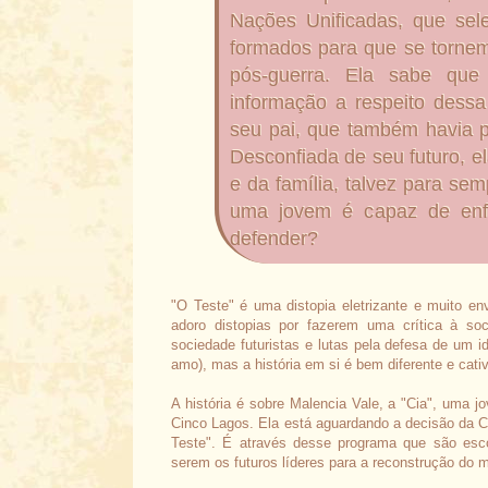
Nações Unificadas, que sel
formados para que se torne
pós-guerra. Ela sabe qu
informação a respeito dessa
seu pai, que também havia p
Desconfiada de seu futuro, 
e da família, talvez para se
uma jovem é capaz de enf
defender?
"O Teste" é uma distopia eletrizante e muito e
adoro distopias por fazerem uma crítica à soc
sociedade futuristas e lutas pela defesa de um id
amo), mas a história em si é bem diferente e cat
A história é sobre Malencia Vale, a "Cia", uma
Cinco Lagos. Ela está aguardando a decisão da C
Teste". É através desse programa que são esco
serem os futuros líderes para a reconstrução do 