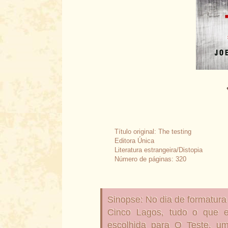
Título original: The testing
Editora Única
Literatura estrangeira/Distopia
Número de páginas: 320
Sinopse: No dia de formatura 
Cinco Lagos, tudo o que e
escolhida para O Teste, u