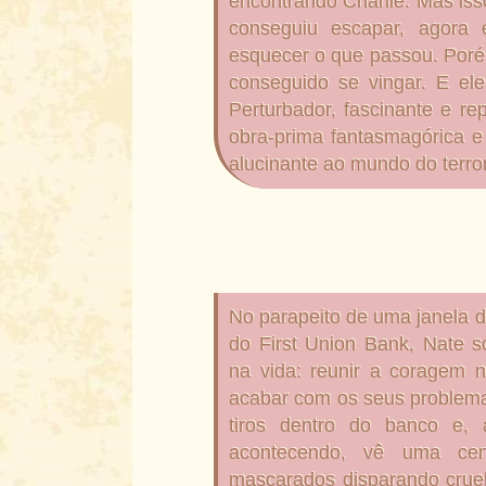
encontrando Charlie. Mas isso
conseguiu escapar, agora
esquecer o que passou. Poré
conseguido se vingar. E ele
Perturbador, fascinante e re
obra-prima fantasmagórica e
alucinante ao mundo do terror
No parapeito de uma janela d
do First Union Bank, Nate s
na vida: reunir a coragem n
acabar com os seus problema
tiros dentro do banco e,
acontecendo, vê uma cena
mascarados disparando cru