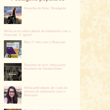
Resenha do filme: Divergente
Minha acne voltou depois do tratamento com o
Roacutan. E agora?
Meu 1º mês com o Roacutan
Resenha do livro: Holocausto
Brasileiro de Daniela Arbex
Minha pele depois de 1 ano do
término do tratamento com o
Roacutan