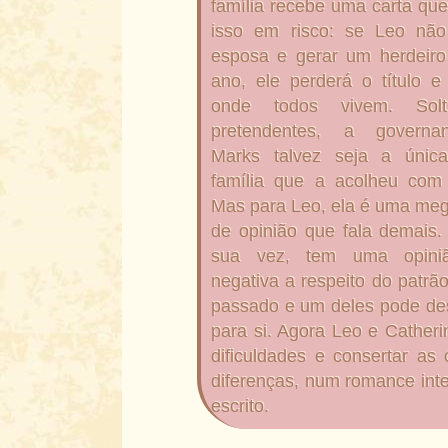
família recebe uma carta qu
isso em risco: se Leo nã
esposa e gerar um herdeir
ano, ele perderá o título e
onde todos vivem. Sol
pretendentes, a governa
Marks talvez seja a únic
família que a acolheu com 
Mas para Leo, ela é uma meg
de opinião que fala demais.
sua vez, tem uma opiniã
negativa a respeito do patrã
passado e um deles pode des
para si. Agora Leo e Cather
dificuldades e consertar as
diferenças, num romance inte
escrito.