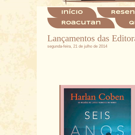
Início
Resen
Roacutan
Q
Lançamentos das Editora
segunda-feira, 21 de julho de 2014