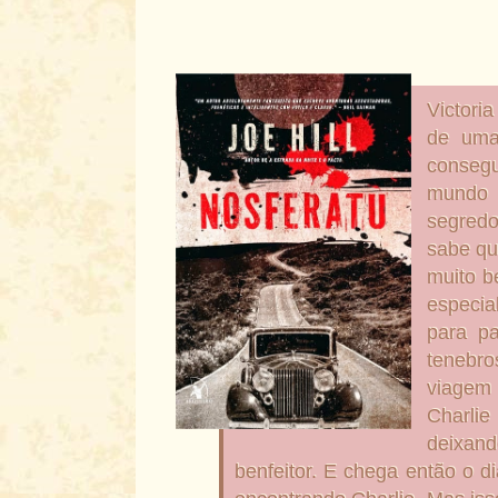
Victor
de uma
conseg
mundo 
segred
sabe qu
muito 
especia
para p
tenebro
viagem 
Charli
deixand
benfeitor. E chega então o d