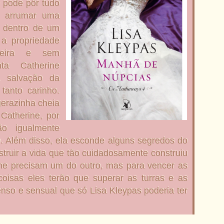
e pode pôr tudo
o arrumar uma
o dentro de um
 a propriedade
teira e sem
nta Catherine
a salvação da
tanto carinho.
erazinha cheia
 Catherine, por
o igualmente
o. Além disso, ela esconde alguns segredos do
truir a vida que tão cuidadosamente construiu
ine precisam um do outro, mas para vencer as
 coisas eles terão que superar as turras e as
nso e sensual que só Lisa Kleypas poderia ter