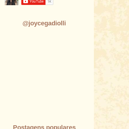
@joycegadiolli
Postagens populares