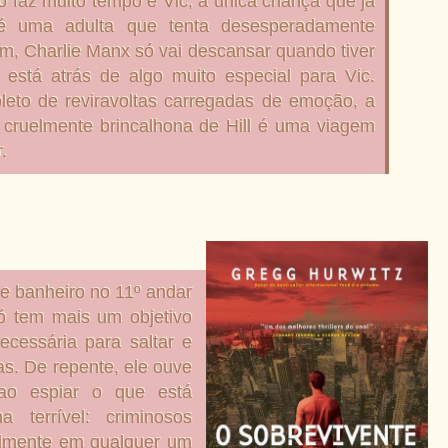
 faz muito tempo e Vic, a única criança que já
 é uma adulta que tenta desesperadamente
m, Charlie Manx só vai descansar quando tiver
 está atrás de algo muito especial para Vic.
pleto de reviravoltas carregadas de emoção, a
 cruelmente brincalhona de Hill é uma viagem
.
e banheiro no 11º andar
ó tem mais um objetivo
ecessária para saltar e
s. De repente, ele ouve
 ao espiar o que está
 terrível: criminosos
elmente em qualquer um