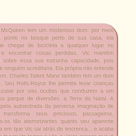
ia McQueen tem um misterioso dom: por meio
 ponte no bosque perto de sua casa, ela
ue chegar de bicicleta a qualquer lugar no
e encontrar coisas perdidas. Vic mantém
o sobre essa sua estranha capacidade, pois
e ninguém acreditaria. Ela própria não entende
bem. Charles Talent Manx também tem um dom
l. Seu Rolls-Royce lhe permite levar crianças
assear por vias ocultas que conduzem a um
so parque de diversões: a Terra do Natal. A
pela autoestrada da perversa imaginação de
e transforma seus preciosos passageiros,
o-os tão aterrorizantes quanto seu aparente
ia em que Vic sai atrás de encrenca... e acaba