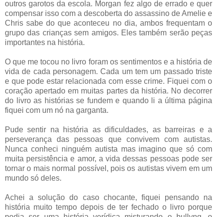
outros garotos da escola. Morgan fez algo de errado e quer
compensar isso com a descoberta do assassino de Amelie e
Chris sabe do que aconteceu no dia, ambos frequentam o
grupo das crianças sem amigos. Eles também serão peças
importantes na história.
O que me tocou no livro foram os sentimentos e a história de
vida de cada personagem. Cada um tem um passado triste
e que pode estar relacionada com esse crime. Fiquei com o
coração apertado em muitas partes da história. No decorrer
do livro as histórias se fundem e quando li a última página
fiquei com um nó na garganta.
Pude sentir na história as dificuldades, as barreiras e a
perseverança das pessoas que convivem com autistas.
Nunca conheci ninguém autista mas imagino que só com
muita persistência e amor, a vida dessas pessoas pode ser
tornar o mais normal possível, pois o
s autistas vivem em um
mundo só deles.
Achei a solução do caso chocante, fiquei pensando na
história muito tempo depois de ter fechado o livro porque
podia ser uma história verídica misturando o bullyng, o