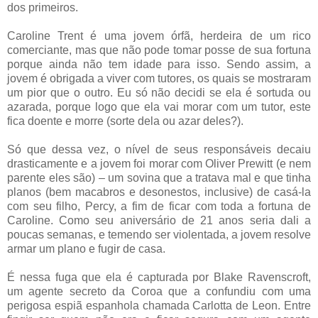
dos primeiros.
Caroline Trent é uma jovem órfã, herdeira de um rico
comerciante, mas que não pode tomar posse de sua fortuna
porque ainda não tem idade para isso. Sendo assim, a
jovem é obrigada a viver com tutores, os quais se mostraram
um pior que o outro. Eu só não decidi se ela é sortuda ou
azarada, porque logo que ela vai morar com um tutor, este
fica doente e morre (sorte dela ou azar deles?).
Só que dessa vez, o nível de seus responsáveis decaiu
drasticamente e a jovem foi morar com Oliver Prewitt (e nem
parente eles são) – um sovina que a tratava mal e que tinha
planos (bem macabros e desonestos, inclusive) de casá-la
com seu filho, Percy, a fim de ficar com toda a fortuna de
Caroline. Como seu aniversário de 21 anos seria dali a
poucas semanas, e temendo ser violentada, a jovem resolve
armar um plano e fugir de casa.
É nessa fuga que ela é capturada por Blake Ravenscroft,
um agente secreto da Coroa que a confundiu com uma
perigosa espiã espanhola chamada Carlotta de Leon. Entre