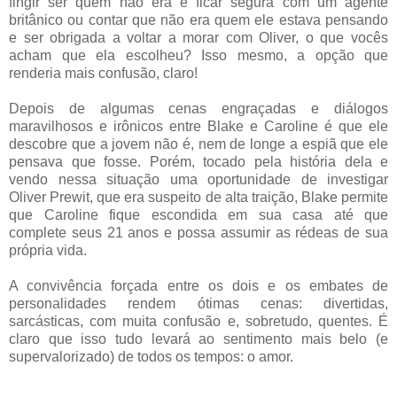
fingir ser quem não era e ficar segura com um agente
britânico ou contar que não era quem ele estava pensando
e ser obrigada a voltar a morar com Oliver, o que vocês
acham que ela escolheu? Isso mesmo, a opção que
renderia mais confusão, claro!
Depois de algumas cenas engraçadas e diálogos
maravilhosos e irônicos entre Blake e Caroline é que ele
descobre que a jovem não é, nem de longe a espiã que ele
pensava que fosse. Porém, tocado pela história dela e
vendo nessa situação uma oportunidade de investigar
Oliver Prewit, que era suspeito de alta traição, Blake permite
que Caroline fique escondida em sua casa até que
complete seus 21 anos e possa assumir as rédeas de sua
própria vida.
A convivência forçada entre os dois e os embates de
personalidades rendem ótimas cenas: divertidas,
sarcásticas, com muita confusão e, sobretudo, quentes. É
claro que isso tudo levará ao sentimento mais belo (e
supervalorizado) de todos os tempos: o amor.