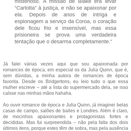
misterioso. A missão de Blake era levar
“Carlotta” à justiça, e não se apaixonar por
ela. Depois de anos de intriga e
espionagem a serviço da Coroa, o coração
dele ficou frio e insensível, mas essa
prisioneira se prova uma verdadeira
tentação que o desarma completamente.”
Já falei várias vezes aqui que sou apaixonada por
romances de época, em especial os da Julia Quinn, que é,
sem dúvidas, a minha autora de romances de época
favorita. Desde os Bridgertons, eu leio tudo o que essa
mulher escreve – até a lista do supermercado dela, se isso
caísse nas minhas mãos hahaha.
Ao ouvir romance de época e Julia Quinn, já imaginei belas
casas de campo, salões de bailes e Londres. Além é claro,
de mocinhos apaixonantes e protagonistas fortes e
decididas. Mas fui surpreendida – não pela falta dos dois
últimos itens, porque estes têm de sobra, mas pela ausência