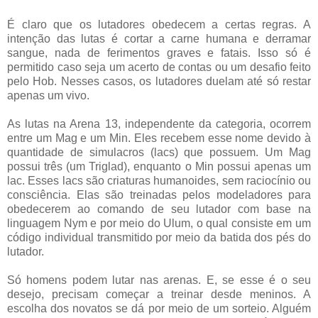
É claro que os lutadores obedecem a certas regras. A
intenção das lutas é cortar a carne humana e derramar
sangue, nada de ferimentos graves e fatais. Isso só é
permitido caso seja um acerto de contas ou um desafio feito
pelo Hob. Nesses casos, os lutadores duelam até só restar
apenas um vivo.
As lutas na Arena 13, independente da categoria, ocorrem
entre um Mag e um Min. Eles recebem esse nome devido à
quantidade de simulacros (lacs) que possuem. Um Mag
possui três (um Triglad), enquanto o Min possui apenas um
lac. Esses lacs são criaturas humanoides, sem raciocínio ou
consciência. Elas são treinadas pelos modeladores para
obedecerem ao comando de seu lutador com base na
linguagem Nym e por meio do Ulum, o qual consiste em um
código individual transmitido por meio da batida dos pés do
lutador.
Só homens podem lutar nas arenas. E, se esse é o seu
desejo, precisam começar a treinar desde meninos. A
escolha dos novatos se dá por meio de um sorteio. Alguém