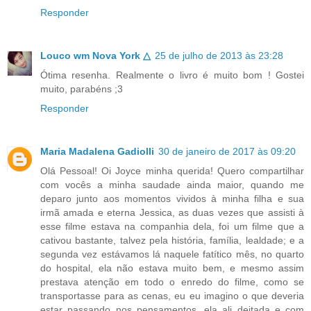
Responder
Louco wm Nova York △
25 de julho de 2013 às 23:28
Ótima resenha. Realmente o livro é muito bom ! Gostei
muito, parabéns ;3
Responder
Maria Madalena Gadiolli
30 de janeiro de 2017 às 09:20
Olá Pessoal! Oi Joyce minha querida! Quero compartilhar
com vocês a minha saudade ainda maior, quando me
deparo junto aos momentos vividos à minha filha e sua
irmã amada e eterna Jessica, as duas vezes que assisti à
esse filme estava na companhia dela, foi um filme que a
cativou bastante, talvez pela história, família, lealdade; e a
segunda vez estávamos lá naquele fatítico mês, no quarto
do hospital, ela não estava muito bem, e mesmo assim
prestava atenção em todo o enredo do filme, como se
transportasse para as cenas, eu eu imagino o que deveria
estar passando nos pensamentos, ela ali deitada e com