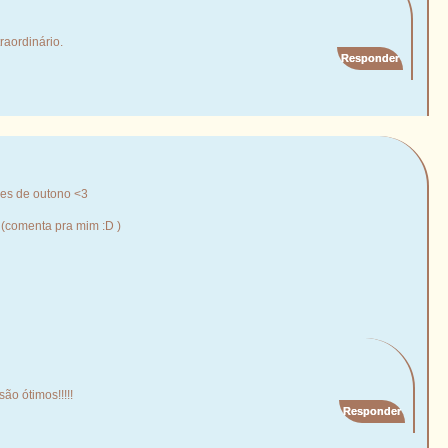
traordinário.
Responder
res de outono <3
 (comenta pra mim :D )
o ótimos!!!!!
Responder