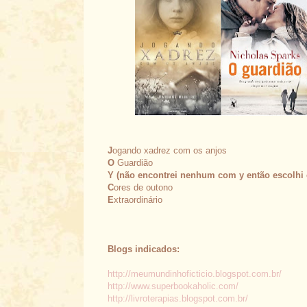
J
ogando xadrez com os anjos
O
Guardião
Y (não encontrei nenhum com y então escolhi
C
ores de outono
E
xtraordinário
Blogs indicados:
http://meumundinhoficticio.blogspot.com.br/
http://www.superbookaholic.com/
http://livroterapias.blogspot.com.br/