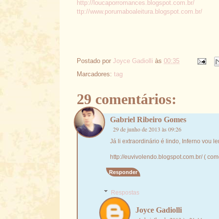
http://loucaporromances.blogspot.com.br/
ttp://www.porumaboaleitura.blogspot.com.br/
Postado por
Joyce Gadiolli
às
00:35
Marcadores:
tag
29 comentários:
Gabriel Ribeiro Gomes
29 de junho de 2013 às 09:26
Já li extraordinário é lindo, Inferno vou l
http://euvivolendo.blogspot.com.br/ ( come
Responder
Respostas
Joyce Gadiolli